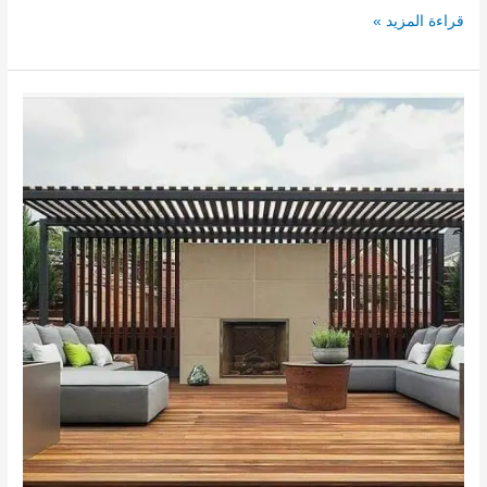
تركيب
قراءة المزيد »
ستائر
العين0567540424
تفصيل
ستائر