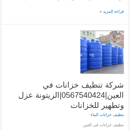
شركة
قراءة المزيد »
تنظيف
كنب
بالبخار
في
العين|0567540424|
الزيتونة
لإزالة
البقع
شركة تنظيف خزانات في
العين|0567540424|الزيتونة عزل
وتطهير للخزانات
تنظيف خزانات الماء
تنظيف خزانات فى العين