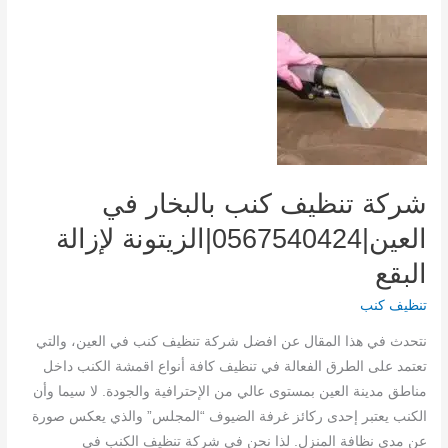
في
العين|0567540424
|
الزيتونة
دهانات
وديكورات
حديثة
شركة تنظيف كنب بالبخار في
العين|0567540424|الزيتونة لإزالة
البقع
تنظيف كنب
نتحدث في هذا المقال عن افضل شركة تنظيف كنب في العين، والتي
تعتمد على الطرق الفعالة في تنظيف كافة أنواع اقمشة الكنب داخل
مناطق مدينة العين بمستوى عالي من الإحترافية والجودة. لا سيما وأن
الكنب يعتبر إحدى ركائز غرفة الضيوف “المجلس” والذي يعكس صورة
عن مدى نظافة المنزل. لذا نحن في شركة تنظيف الكنب في