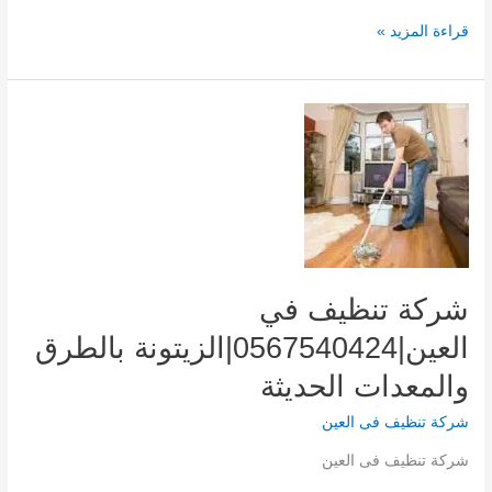
شركة
قراءة المزيد »
تنظيف
خزانات
في
العين|0567540424|
الزيتونة
عزل
وتطهير
للخزانات
شركة تنظيف في
العين|0567540424|الزيتونة بالطرق
والمعدات الحديثة
شركة تنظيف فى العين
شركة تنظيف فى العين