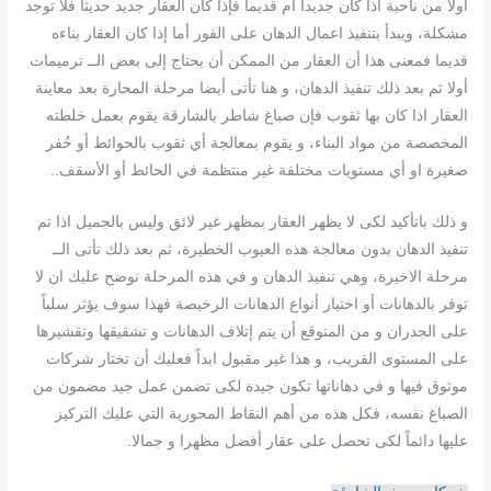
اولا من ناحية اذا كان جديدا ام قديما فإذا كان العقار جديد حديثاً فلا توجد
مشكلة، ويبدأ بتنفيذ اعمال الدهان على الفور أما إذا كان العقار بناءه
قديما فمعنى هذا أن العقار من الممكن أن يحتاج إلى بعض الــ ترميمات
أولا ثم بعد ذلك تنفيذ الدهان، و هنا تأتى أيضا مرحلة المحارة بعد معاينة
العقار اذا كان بها ثقوب فإن صباغ شاطر بالشارقة يقوم بعمل خلطته
المخصصة من مواد البناء، و يقوم بمعالجة أي ثقوب بالحوائط أو حُفر
صغيرة او أي مستويات مختلفة غير منتظمة في الحائط أو الأسقف..
و ذلك باتأكيد لكى لا يظهر العقار بمظهر غير لائق وليس بالجميل اذا تم
تنفيذ الدهان بدون معالجة هذه العيوب الخطيرة، ثم بعد ذلك تأتى الــ
مرحلة الاخيرة، وهي تنفيذ الدهان و في هذه المرحلة نوضح عليك ان لا
توفر بالدهانات أو اختيار أنواع الدهانات الرخيصة فهذا سوف يؤثر سلباً
على الجدران و من المتوقع أن يتم إتلاف الدهانات و تشقيقها وتقشيرها
على المستوى القريب، و هذا غير مقبول ابداً فعليك أن تختار شركات
موثوق فيها و في دهاناتها تكون جيدة لكى تضمن عمل جيد مضمون من
الصباغ نفسه، فكل هذه من أهم النقاط المحورية التي عليك التركيز
عليها دائماً لكى تحصل على عقار أفضل مظهرا و جمالا.