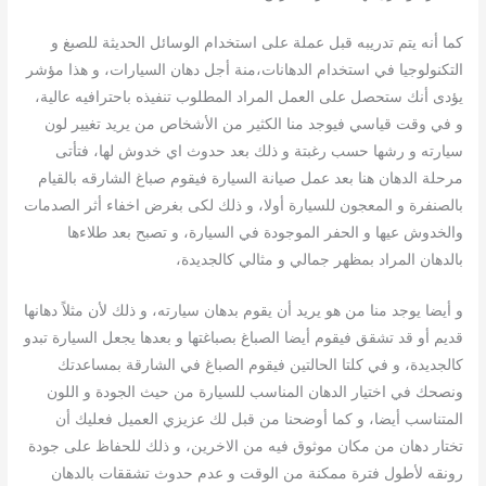
كما أنه يتم تدريبه قبل عملة على استخدام الوسائل الحديثة للصبغ و
التكنولوجيا في استخدام الدهانات،منة أجل دهان السيارات، و هذا مؤشر
يؤدى أنك ستحصل على العمل المراد المطلوب تنفيذه باحترافيه عالية،
و في وقت قياسي فيوجد منا الكثير من الأشخاص من يريد تغيير لون
سيارته و رشها حسب رغبتة و ذلك بعد حدوث اي خدوش لها، فتأتى
مرحلة الدهان هنا بعد عمل صيانة السيارة فيقوم صباغ الشارقه بالقيام
بالصنفرة و المعجون للسيارة أولا، و ذلك لكى بغرض اخفاء أثر الصدمات
والخدوش عيها و الحفر الموجودة في السيارة، و تصبح بعد طلاءها
بالدهان المراد بمظهر جمالي و مثالي كالجديدة،
و أيضا يوجد منا من هو يريد أن يقوم بدهان سيارته، و ذلك لأن مثلاً دهانها
قديم أو قد تشقق فيقوم أيضا الصباغ بصباغتها و بعدها يجعل السيارة تبدو
كالجديدة، و في كلتا الحالتين فيقوم الصباغ في الشارقة بمساعدتك
ونصحك في اختيار الدهان المناسب للسيارة من حيث الجودة و اللون
المتناسب أيضا، و كما أوضحنا من قبل لك عزيزي العميل فعليك أن
تختار دهان من مكان موثوق فيه من الاخرين، و ذلك للحفاظ على جودة
رونقه لأطول فترة ممكنة من الوقت و عدم حدوث تشققات بالدهان