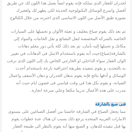
لجدران للعقار الذى تملكه فإنه يقوم ايضاً بعمل هذا اللون لك عن طريق
أفضل واسرع الوسائل التكنولوجية الحديثة لكى يظهر لك ولغغيرك
بصورة طبق الأصل من اللون الاساسى الذى اخترته من خلال الكتالوج.
ثم بعد ذلك يقوم صباغ بتغليف و تعبئة الألوان و تحميلها على السيارات
الخاصه بالشركه المخصصة لنقل البضائع و نقل الخامات والمواد إلى
مكانك و تحملها إليه بأمان، ثم بعد ذلك كلة يأتي دور معلم دهانات
بالشارقة(صباغ)حيث أنه يقوم باستخدام الامثل فى الدهانات في تغيير
الوان العقار سواء الداخلي او الخارجي الخاص بك إلى اللون الذى ترغب
به بالتحديد، و يقوم بتنفيذه بطريقة احترافية بارعة باستخدام أحدث
الوسائل و أدقها نتائج فإنه يقوم بدهان الجدران و دهان الأسقف واعمال
الصيانة، و يقوم بكل هذا في وقت قياسي فى غضون ايام حيث أنه
مدرب على هذه الأعمال تدريبا مكثفا وعلي سرعة انجازة..
فنى صبغ بالشارقة
مما يجعل الصباغ في الشارقة خاصتنا من أفضل الصباغين على مستوى
الامارات العربيه المتحده يرجع ذلك بسبب ان هناك عدة خطوات يقوم
بها قبل تنفيذه للدهان، و الصبغ منها أنه يقوم بالنظر الى طبيعة العقار