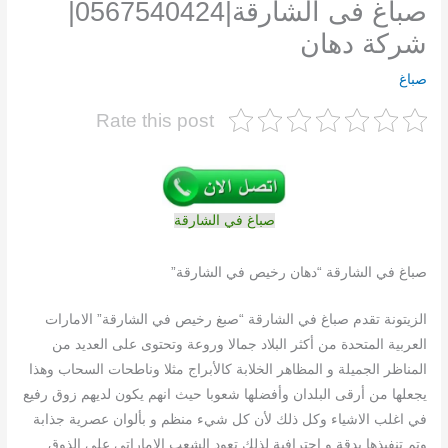
صباغ فى الشارقة|0567540424|
شركة دهان
صباغ
Rate this post
صباغ في الشارقة
صباغ في الشارقة “دهان رخيص في الشارقة”
الزيتونة تقدم صباغ في الشارقة “صبغ رخيص في الشارقة” الامارات
العربية المتحدة من أكثر البلاد جمالا وروعة وتحتوى على العديد من
المناظر الجميلة و المظاهر الخلابة كالأبراج مثلا وناطحات السحاب وهذا
يجعلها من أرقى البلدان وأفضلها شعوبا حيث انهم يكون لديهم زوق رفيع
في اغلب الاشياء وكل ذلك لأن كل شيء منظم و بألوان عصرية جذابة
وتم تنفيذها بدقة و احترافية لذلك تعود الشعب الإماراتي على الذوق