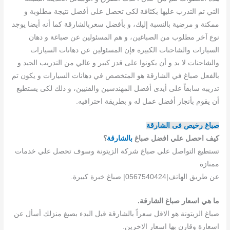
التي تم التدرب عليها بكثافة لكى تحصل على أفضل نتيجة مطلوبة و
ممكنة و مرضية بالنسبة إليك، و بأفضل سعربالشارقة كما أنه أيضا يوجد
نوع آخر مطلوب من الصباغين، و هم المسئولين عن صباغة و دهان
السيارات والشاحنات الكبيرة فإن المسئولين عن دهانات السيارات
والشاحنات لا بد و أن يكونوا على قدز كبير و عالي من التدريب الجيد و
بالفعل صباغ في الشارقة هو المتخصص في دهانات السيارات و يكون تم
تدريبه سابقاً على أيدى أفضل المهندسين والفنيين، و ذلك لكى يستطيع
أن يقوم بأنجاز أفضل عمل له و بطريقة احترافيه.
صباغ رخيص فى الشارقة
كيف احصل علي افضل صباغ
بالشارقة
؟
تستطيع التواصل علي صباغ شركة الزيتونة وسوف تحصل علي خدمات
ممتازة
عن طريق الهاتف|0567540424| صباغ خبرة كبيرة.
ما هي اسعار صباغ الشارقة.
صباغ الزيتونة هو الاقل سعراً بالشارقة قبل البدء بصبغ منزلك أسأل عن
اسعارة وقارن بها اسعار الاخرين.