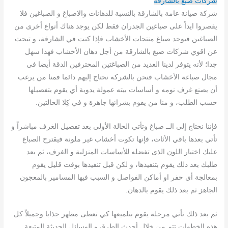
شركات صبغ بالشارقة
شركة صيانة عامة بالشارقة بالنسبة للدهانات والاصباغ و الصباغين فلا
يقصروا ايداً على صباغين الجدران فقط لكن يوجد هناك أنواع أخرى من
الصباغين فيوجد صباغ منتجات الأخشاب فإذا كنت في الشارقة، و تبحث
عن اقوي شركات صبغ بالشارقة من أجل دهان الأخشاب فهذا سهل
جدا؛ لأنه يتوفر لدينا العديد من الصباغتين المحترفين الدقة أيضا في
مجال صباغة الأخشاب فنحن بالشركه نحتاج إليهم دائما فمنا من يرغب
أن يصنع غرف نومه و أساسات بيته عمولة يدوية أي يقوم بتفصيلها
حسب الطلب، و منا من يقوم بشرائها جاهزة و في كِلا الحالتين.
فإننا نحتاج إلى الــ صباغ وتأتي الحالة الأولى بعد تفصيل الغرف مباشراً و
تأتي بعدها باقي الأثاث، فإنها تكوت أخشاب غير ملونة فيقترح الصباغ
عليك اختيار اللون الذى تفضله للأساسات المنزلية و الغرف، ثم بعد
طلبك بعد ذلك يقوم بتنفيذها، و لكن قبل تنفيذها بوقت قليل يقوم
بمعالجة أي حفر او أماكن الفواصل و السبب فيها المسامير بالمعجون
الجاهز ثم بعد ذلك يقوم بالدهان.
ثم بعد ذلك تأتي مرحلة يقوم بتلميعها كي تعطى مظهر جذابا وجميلاً كل
هذه الخطوات تتم من خلال أحدث الطرق و الوسائل الحديثة المتبعة