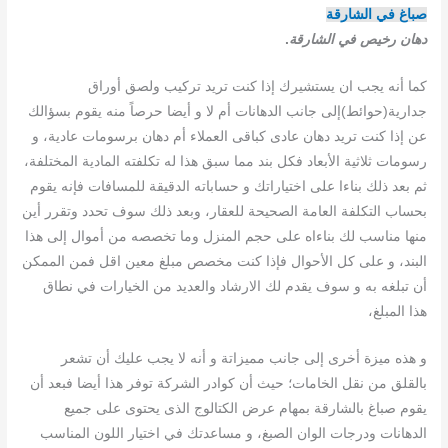
صباغ في الشارقة
دهان رخيص في الشارقة
.
كما أنه يجب ان يستشيرك إذا كنت تريد تركيب ولصق أوراق
جدارية(حوائط)إلى جانب الدهانات أم لا و أيضا حرصاً منه يقوم بسؤالك
عن إذا كنت تريد دهان عادى كباقى العملاء أم دهان برسومات عادية، و
رسومات ثلاثية الأبعاد فكل بند مما سبق هذا له تكلفته المادية المختلفة،
ثم بعد ذلك بناءا على اختياراتك و حساباته الدقيقة للمسافات فإنه يقوم
بحساب التكلفة العامة الصحيحة للعقار، وبعد ذلك سوف تحدد وتقرر أين
منها مناسب لك بناءاه على حجم المنزل وما تخصصه من أموال إلى هذا
البند، و على كل الأحوال فإذا كنت مخصص مبلغ معين اقل فمن الممكن
أن تبلغه به و سوف يقدم لك الارشاد والعديد من الخيارات في نطاق
هذا المبلغ،
و هذه ميزة أخرى إلى جانب مميزاتة و أنه لا يجب عليك أن تشعر
بالقلق من نقل الخامات؛ حيث أن كوادر الشركة توفر هذا أيضا فبعد أن
يقوم صباغ بالشارقة بمهام عرض الكتالوج الذى يحتوى على جميع
الدهانات ودرجات الوان الصبغ، و مساعدتك في اختيار اللون المناسب