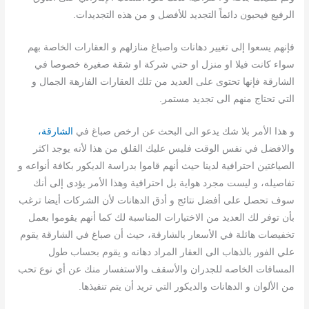
الرفيع فيحبون دائماً التجديد للأفضل و من هذه التجديدات.
فإنهم يسعوا إلى تغيير دهانات واصباغ منازلهم و العقارات الخاصة بهم
سواء كانت فيلا او منزل او حتي شركة او شقة صغيرة خصوصا في
الشارقة فإنها تحتوى على العديد من تلك العقارات الفارهة الجمال و
التي تحتاج منهم الى تجديد مستمر.
و هذا الأمر بلا شك يدعو الى البحث عن ارخص صباغ في
الشارقة،
والافضل في نفس الوقت فليس عليك القلق من هذا لأنه يوجد اكثر
الصياغتين احترافية لدينا حيث أنهم قاموا بدراسة الديكور بكافة أنواعه و
تفاصيله، و ليست مجرد هواية بل احترافية وهذا الأمر يؤدى إلى أنك
سوف تحصل على أفضل نتائج و أدق الدهانات لأن الشركات أيضا ترغب
بأن توفر لك العديد من الاختيارات المناسبة لك كما أنهم يقوموا بعمل
تخفيضات هائلة في الأسعار بالشارقة، حيث أن صباغ في الشارقة يقوم
علي الفور بالذهاب الى العقار المراد دهانه و يقوم بحساب طول
المسافات الخاصه للجدران والأسقف والاستفسار منك عن أي نوع تحب
من الألوان و الدهانات والديكور التي تريد أن يتم تنفيذها.